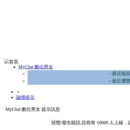
MyChat 數位男女
－最近版
－最近瀏
»
論壇提示
MyChat 數位男女 提示訊息
狀態:發生錯誤,目前有 10000 人上線