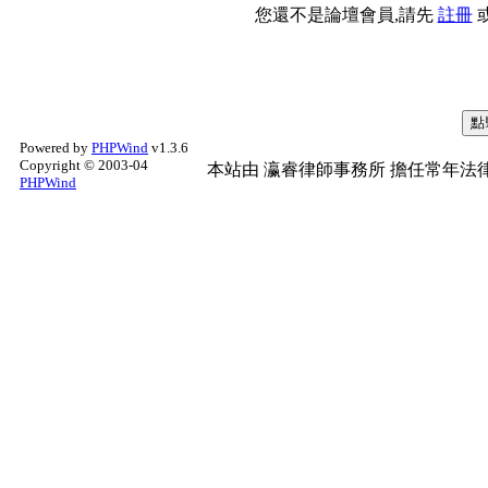
您還不是論壇會員,請先
註冊
Powered by
PHPWind
v1.3.6
Copyright © 2003-04
本站由
瀛睿律師事務所
擔任常年法律
PHPWind