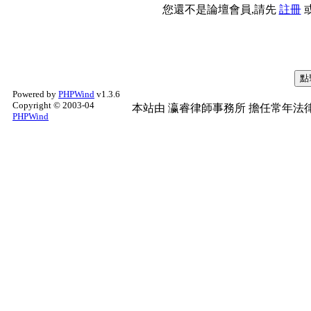
您還不是論壇會員,請先
註冊
Powered by
PHPWind
v1.3.6
Copyright © 2003-04
本站由
瀛睿律師事務所
擔任常年法律
PHPWind