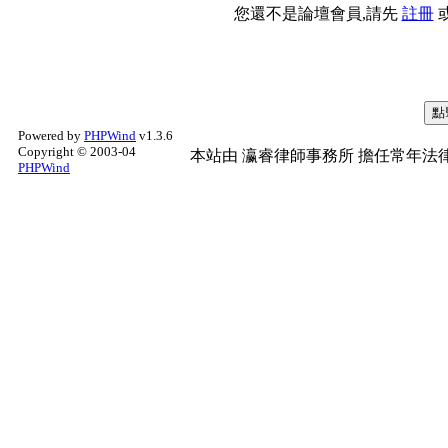
您還不是論壇會員,請先
註冊
Powered by
PHPWind
v1.3.6
Copyright © 2003-04
本站由
瀛睿律師事務所
擔任常年法律
PHPWind