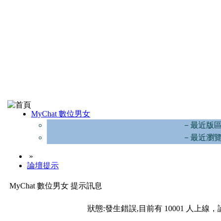
MyChat 數位男女
－最近版
－最近瀏
»
論壇提示
MyChat 數位男女 提示訊息
狀態:發生錯誤,目前有 10001 人上線