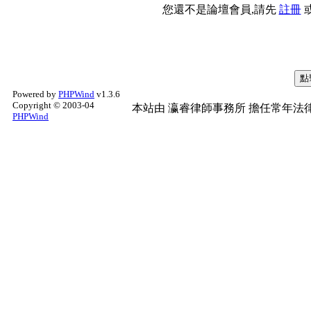
您還不是論壇會員,請先
註冊
Powered by
PHPWind
v1.3.6
Copyright © 2003-04
本站由
瀛睿律師事務所
擔任常年法律
PHPWind