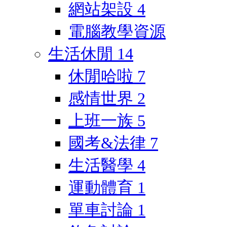
網站架設
4
電腦教學資源
生活休閒
14
休閒哈啦
7
感情世界
2
上班一族
5
國考&法律
7
生活醫學
4
運動體育
1
單車討論
1