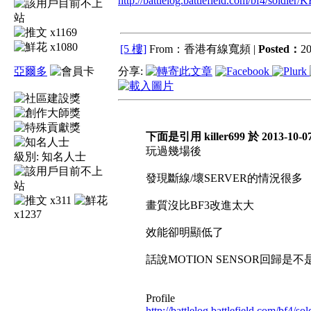
http://battlelog.battlefield.com/bf4/soldier
x1169
x1080
[5 樓]
From：香港有線寬頻 |
Posted：
20
亞爾多
分享:
下面是引用 killer699 於 2013-10-0
玩過幾場後
級別:
知名人士
發現斷線/壞SERVER的情況很多
x311
畫質沒比BF3改進太大
x1237
效能卻明顯低了
話說MOTION SENSOR回歸是
Profile
http://battlelog.battlefield.com/bf4/