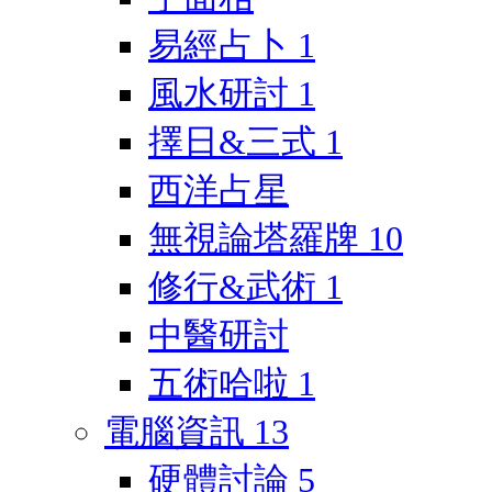
易經占卜
1
風水研討
1
擇日&三式
1
西洋占星
無視論塔羅牌
10
修行&武術
1
中醫研討
五術哈啦
1
電腦資訊
13
硬體討論
5