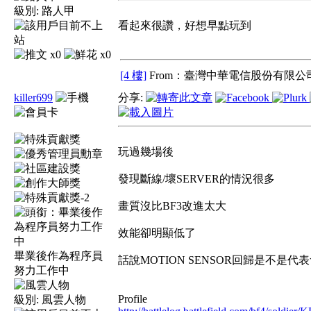
級別:
路人甲
看起來很讚，好想早點玩到
x0
x0
[4 樓]
From：臺灣中華電信股份有限公司
killer699
分享:
玩過幾場後
發現斷線/壞SERVER的情況很多
畫質沒比BF3改進太大
效能卻明顯低了
畢業後作為程序員
話說MOTION SENSOR回歸是不是代
努力工作中
Profile
級別:
風雲人物