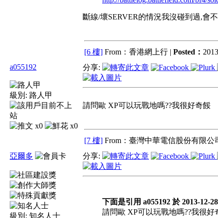
斷線/壞SERVER的情況我沒碰到過,會
[6 樓]
From：香港網上行 |
Posted：
2013
a055192
分享:
級別:
路人甲
請問歐 XP可以玩戰地嗎??我很好奇餒
x0
x0
[7 樓]
From：臺灣中華電信股份有限公司
亞爾多
分享:
下面是引用 a055192 於 2013-12-28
請問歐 XP可以玩戰地嗎??我很好
級別:
知名人士