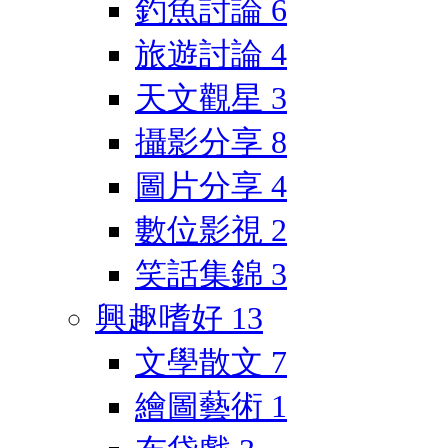
釣魚討論
6
旅遊討論
4
天文觀星
3
攝影分享
8
圖片分享
4
數位影視
2
笑話集錦
3
興趣嗜好
13
文學散文
7
繪圖藝術
1