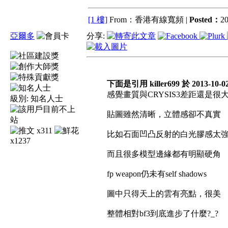
[1 樓]
From：香港有線寬頻 |
Posted：
20
亞爾多
分享:
下面是引用 killer699 於 2013-10-0
感覺畫質與CRYSIS3差距還是很
級別:
知名人士
貼圖雖然清晰，立體感卻不真實
x311
比如石面凹凸反射的白光膠感太
x1237
而且很多模型邊緣都有明顯硬角
fp weapon仍未有self shadows
圖中只得天上的雲有亮點，很美
整體相對bf3到底進步了什麼?_?