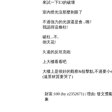
來試一下E3的破壞
室內燈光沒那麼刺眼了
不過強力的光源還是會...咦?
我認得這條柱!
破柱...不,
倒天花!
久違的反坦克砲
上大樓看看吧
大樓上是很好的觀察&狙擊點,不過要
(遠景材質要哭了)
財富:100 (by z2352671) | 理由:
發文獎勵
象