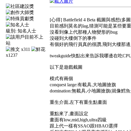
[心得] Battlefield 4 Beta 截圖與感想(多圖
目前感到莫名的lag,猜測可能是某些要
級別:
知名人士
沒看到像上代那種人物變形的bug
沒碰到大樓倒下的事件
有個好的飛行員真的很讚,飛到大樓那邊用
x311
x1237
tweakguide快點出來告訴我哪邊在吃CP
以下是遊戲截圖
模式有兩個
conquest large:有載具,大地圖搶旗
domination:無載具,小地圖搶旗(就像鱈
重生介面,左下有重生點畫面
重點來了,畫面設定
畫面有low,mid,high,ultra四級
跟上代一樣有SSAO跟HBAO選擇