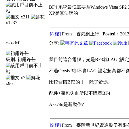
BF4 系統最低需要為Windows Vista SP2 3
XP是無法玩的
x311
x1237
[8 樓]
From：香港網上行 |
Posted：
2013
csosdcf
分享:
級別:
初露鋒芒
我目前這台電腦，光是BF3就LAG (
不過Crysis 3卻不會LAG 設定超高都不
x7
比較習慣BF3的手，除了帝瑪。
x96
配件+荷包失血所以不購買BF4
Aks74u是新動作?
[9 樓]
From：臺灣新世紀資通股份有限公