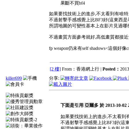
果斷不買bf4
如果要找技術上的進步,不太看到有啥特
不過射擊手感感覺上比BF3好(這東西是
所謂地圖的可變性基本上在影片見過哪
不過畫質方面參考就好,高低畫質都接近
fp weapon仍未有self shadows<這個好像cry
[2 樓]
From：香港網上行 |
Posted：
2013
killer699
分享:
下面是引用 亞爾多 於 2013-10-02 2
如果要找技術上的進步,不太看到
不過射擊手感感覺上比BF3好(這
所謂地圖的可變性基本上在影片