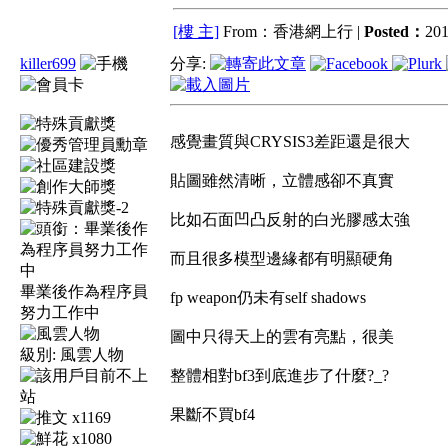
[樓 主]
From：香港網上行 |
Posted：
201
killer699
分享:
感覺畫質與CRYSIS3差距還是很大
貼圖雖然清晰，立體感卻不真實
比如石面凹凸反射的白光膠感太強
而且很多模型邊緣都有明顯硬角
畢業後作為程序員
fp weapon仍未有self shadows
努力工作中
圖中只得天上的雲有亮點，很美
級別:
風雲人物
整體相對bf3到底進步了什麼?_?
果斷不買bf4
x1169
x1080