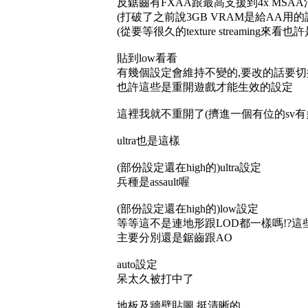
反鋸齒有FXAA跟最高支援到4x MSA
(打破了之前說3GB VRAM是給AA用的
(從要等很久的texture streaming來看
貼到low看看
有幾個設定會維持不變的,要改的話要切換到
也許這些是重開遊戲才能生效的設定
這裡我就不重開了(擠進一個有位的sv有
ultra也是這樣
(部份設定還在high的)ultra設定
兵種是assault喔
(部份設定還在high的)low設定
等等這不是連地形跟LOD都一樣嗎!?這
主要分別還是鋸齒跟AO
auto設定
呆太久被打中了
地板及牆壁貼圖,挺清晰的