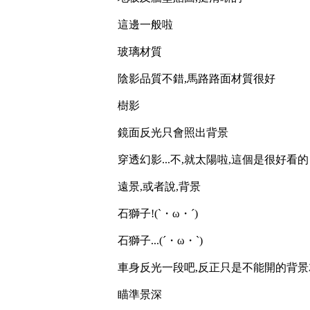
這邊一般啦
玻璃材質
陰影品質不錯,馬路路面材質很好
樹影
鏡面反光只會照出背景
穿透幻影...不,就太陽啦,這個是很好看的
遠景,或者說,背景
石獅子!(`・ω・´)
石獅子...(´・ω・`)
車身反光一段吧,反正只是不能開的背
瞄準景深