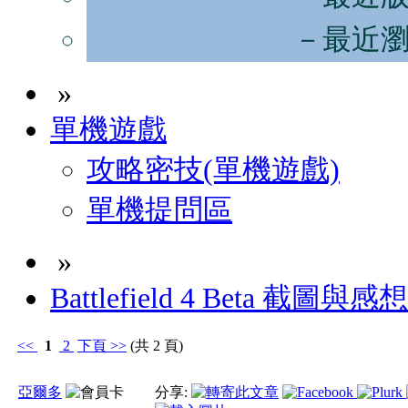
－最近
»
單機遊戲
攻略密技(單機遊戲)
單機提問區
»
Battlefield 4 Beta 截圖與
<<
1
2
下頁
>>
(共 2 頁)
亞爾多
分享: