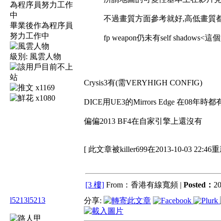
不過畫質方面參考就好,高低畫質
畢業後作為程序員
努力工作中
fp weapon仍未有self shadows<這個
級別:
風雲人物
Crysis3有(需VERYHIGH CONFIG)
x1169
x1080
DICE用UE3的Mirrors Edge 在08年時都
偏偏2013 BF4在自家引擎上還沒有
[ 此文章被killer699在2013-10-03 22:4
[3 樓]
From：香港有線寬頻 |
Posted：
20
l5213l5213
分享: