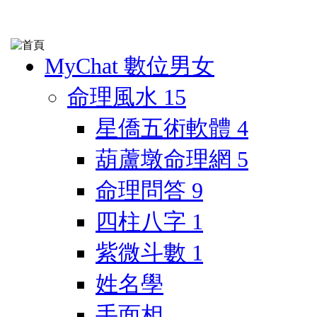
MyChat 數位男女
命理風水
15
星僑五術軟體
4
葫蘆墩命理網
5
命理問答
9
四柱八字
1
紫微斗數
1
姓名學
手面相