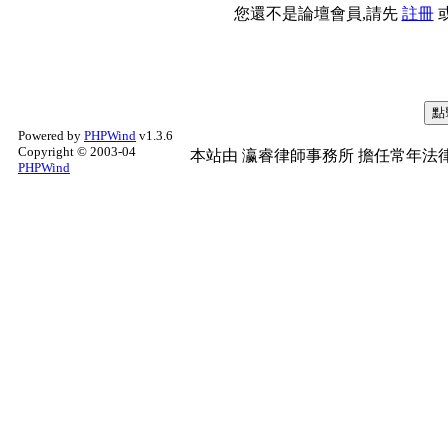
您還不是論壇會員,請先
註冊
Powered by
PHPWind
v1.3.6
Copyright © 2003-04
本站由
瀛睿律師事務所
擔任常年法律
PHPWind