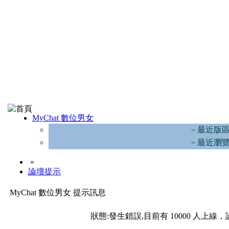
MyChat 數位男女
－最近版
－最近瀏
»
論壇提示
MyChat 數位男女 提示訊息
狀態:發生錯誤,目前有 10000 人上線