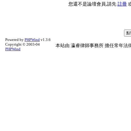
您還不是論壇會員,請先
註冊
Powered by
PHPWind
v1.3.6
Copyright © 2003-04
本站由
瀛睿律師事務所
擔任常年法律
PHPWind