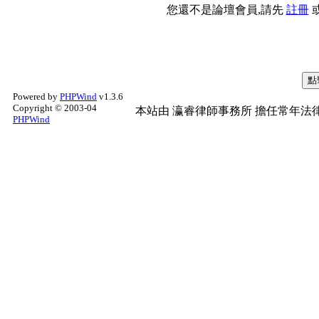
您還不是論壇會員,請先
註冊
Powered by
PHPWind
v1.3.6
Copyright © 2003-04
本站由
瀛睿律師事務所
擔任常年法律
PHPWind