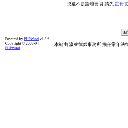
您還不是論壇會員,請先
註冊
Powered by
PHPWind
v1.3.6
Copyright © 2003-04
本站由
瀛睿律師事務所
擔任常年法律
PHPWind