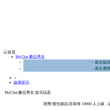
MyChat 數位男女
－最近版
－最近瀏
»
論壇提示
MyChat 數位男女 提示訊息
狀態:發生錯誤,目前有 10000 人上線