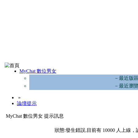
MyChat 數位男女
－最近版
－最近瀏
»
論壇提示
MyChat 數位男女 提示訊息
狀態:發生錯誤,目前有 10000 人上線