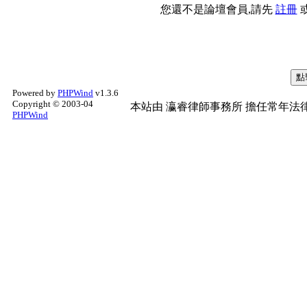
您還不是論壇會員,請先
註冊
Powered by
PHPWind
v1.3.6
Copyright © 2003-04
本站由
瀛睿律師事務所
擔任常年法律
PHPWind