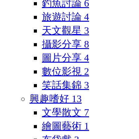
釣魚討論
6
旅遊討論
4
天文觀星
3
攝影分享
8
圖片分享
4
數位影視
2
笑話集錦
3
興趣嗜好
13
文學散文
7
繪圖藝術
1