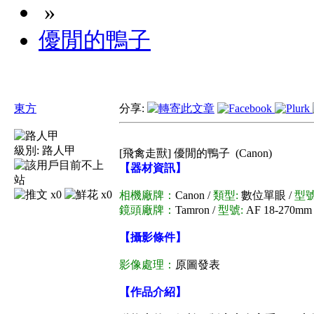
»
優閒的鴨子
東方
分享:
級別:
路人甲
[飛禽走獸] 優閒的鴨子
(Canon)
【器材資訊】
x0
x0
相機廠牌：
Canon /
類型:
數位單眼 /
型號
鏡頭廠牌：
Tamron /
型號:
AF 18-270mm F
【攝影條件】
影像處理：
原圖發表
【作品介紹】