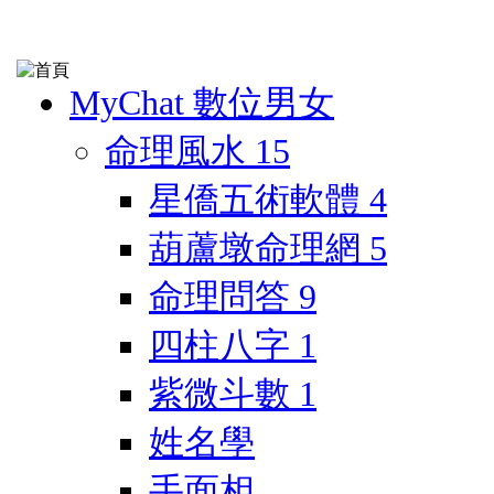
MyChat 數位男女
命理風水
15
星僑五術軟體
4
葫蘆墩命理網
5
命理問答
9
四柱八字
1
紫微斗數
1
姓名學
手面相