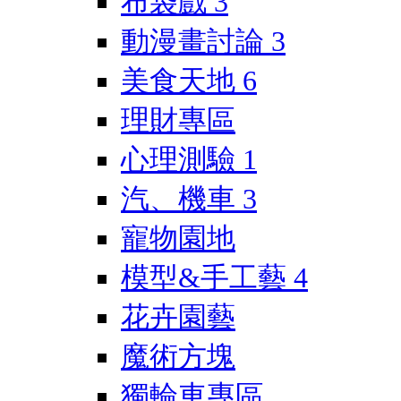
布袋戲
3
動漫畫討論
3
美食天地
6
理財專區
心理測驗
1
汽、機車
3
寵物園地
模型&手工藝
4
花卉園藝
魔術方塊
獨輪車專區