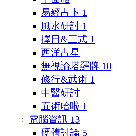
易經占卜
1
風水研討
1
擇日&三式
1
西洋占星
無視論塔羅牌
10
修行&武術
1
中醫研討
五術哈啦
1
電腦資訊
13
硬體討論
5