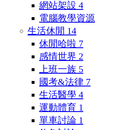
網站架設
4
電腦教學資源
生活休閒
14
休閒哈啦
7
感情世界
2
上班一族
5
國考&法律
7
生活醫學
4
運動體育
1
單車討論
1