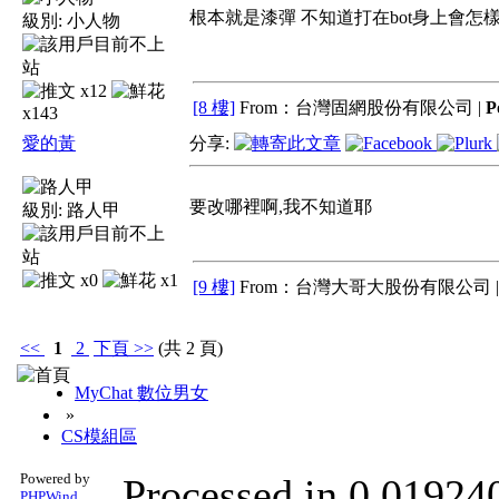
根本就是漆彈 不知道打在bot身上會怎
級別:
小人物
x12
[8 樓]
From：台灣固網股份有限公司 |
P
x143
愛的黃
分享:
要改哪裡啊,我不知道耶
級別:
路人甲
x0
x1
[9 樓]
From：台灣大哥大股份有限公司 
<<
1
2
下頁
>>
(共 2 頁)
MyChat 數位男女
»
CS模組區
Powered by
Processed in 0.019240
PHPWind