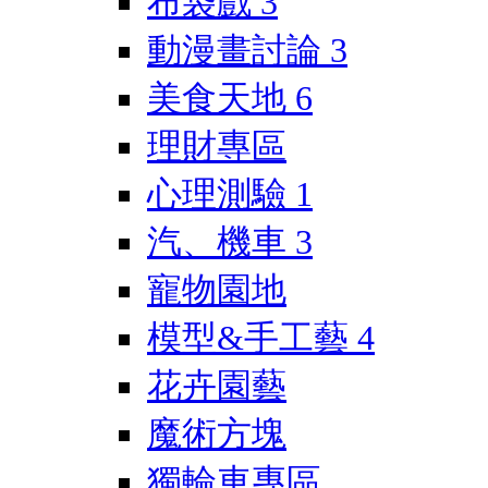
布袋戲
3
動漫畫討論
3
美食天地
6
理財專區
心理測驗
1
汽、機車
3
寵物園地
模型&手工藝
4
花卉園藝
魔術方塊
獨輪車專區