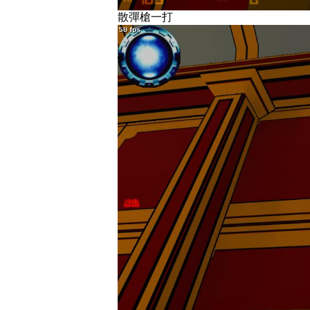
散彈槍一打