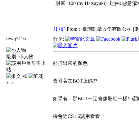
財富:-100 (by Hatsuyuki) | 理由:
惡意灌
[1 樓]
From：臺灣凱擘股份有限公司 |
P
rewq5116
分享:
級別:
小人物
那打出來的顏色
x0
會附著在BOT上媽??
x13
如果有....那BOT一定會像彩紅一樣!!5顏
待會近CS1.6試用看看