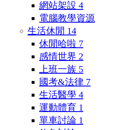
網站架設
4
電腦教學資源
生活休閒
14
休閒哈啦
7
感情世界
2
上班一族
5
國考&法律
7
生活醫學
4
運動體育
1
單車討論
1