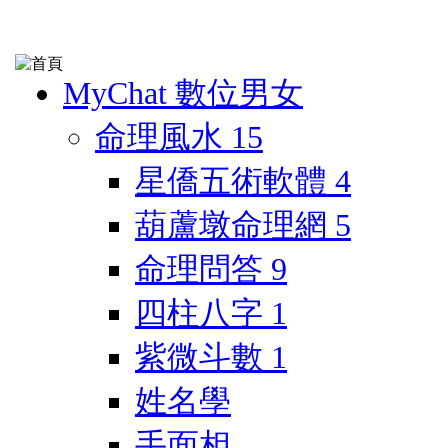
MyChat 數位男女
命理風水
15
星僑五術軟體
4
葫蘆墩命理網
5
命理問答
9
四柱八字
1
紫微斗數
1
姓名學
手面相