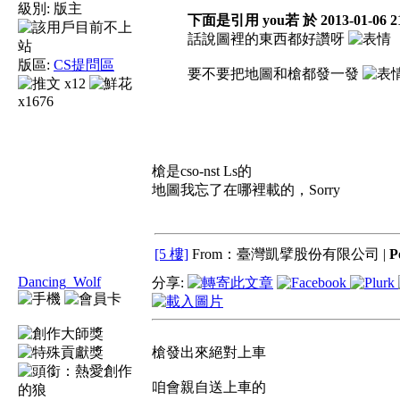
級別:
版主
下面是引用 you若 於 2013-01-06 2
話說圖裡的東西都好讚呀
版區:
CS提問區
要不要把地圖和槍都發一發
x12
x1676
槍是cso-nst Ls的
地圖我忘了在哪裡載的，Sorry
[5 樓]
From：臺灣凱擘股份有限公司 |
P
Dancing_Wolf
分享:
槍發出來絕對上車
咱會親自送上車的