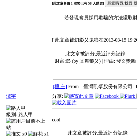
[此文章售價
1
雅幣已有
58
人購買]
若發現會員採用欺騙的方法獲取財富
[ 此文章被幻影乂鬼狼在2013-03-15 19:
此文章被評分,最近評分記錄
財富:65 (by 乂舞狼乂) | 理由:
發文獎勵
[樓 主]
From：臺灣凱擘股份有限公司 |
澤宇
分享:
級別:
路人甲
cool
此文章被評分,最近評分記錄
x0
x1