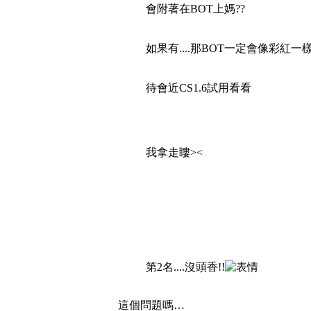
會附著在BOT上媽??
如果有....那BOT一定會像彩紅一樣!
待會近CS1.6試用看看
我拿走瞜><
第2名....沒頭香!!
這個問題嗎…