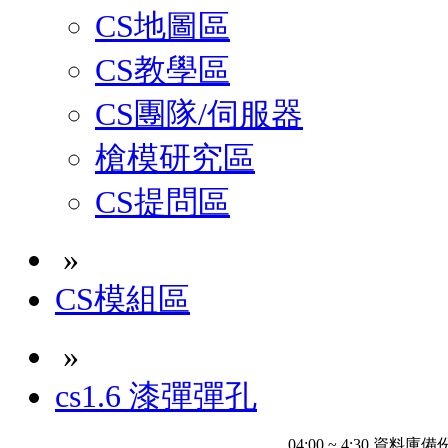
CS地圖區
CS教學區
CS團隊/伺服器
槍模研究區
CS提問區
»
CS模組區
»
cs1.6 漆彈彈孔
04:00 ~ 4:30 