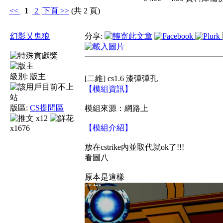
<<
1
2
下頁
>>
(共 2 頁)
幻影乂鬼狼
分享:
級別:
版主
[二維] cs1.6 漆彈彈孔
【模組資訊】
版區:
CS提問區
模組來源：網路上
x12
【模組介紹】
x1676
放在cstrike內並取代就ok了!!!
看圖八
原本是這樣