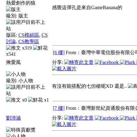
熱愛創作的狼
感覺這彈孔是來自GameBanana的
級別:
版主
版區:
CS模組區
,
CS
討論
,
CS教學區
x319
[6 樓]
From：臺灣中華電信股份有限公司
x541
揪愛風
分享:
級別:
小人物
有沒有能搭配的七但槍呢XD 還是..
x0
x1
[7 樓]
From：臺灣新世紀資通股份有限公
劉沛涵
分享: