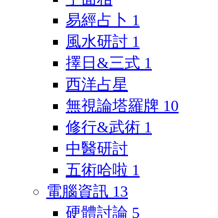
易經占卜
1
風水研討
1
擇日&三式
1
西洋占星
無視論塔羅牌
10
修行&武術
1
中醫研討
五術哈啦
1
電腦資訊
13
硬體討論
5