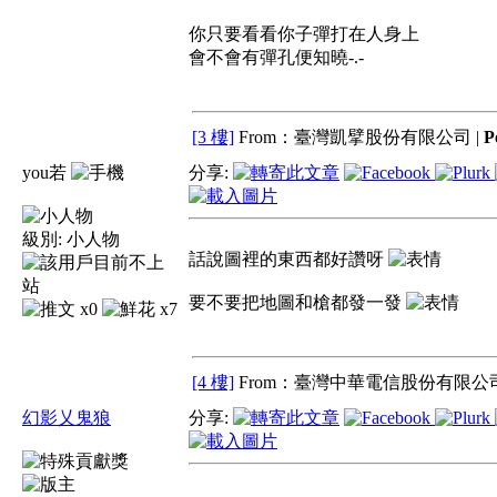
你只要看看你子彈打在人身上
會不會有彈孔便知曉-.-
[3 樓]
From：臺灣凱擘股份有限公司 |
P
you若
分享:
級別:
小人物
話說圖裡的東西都好讚呀
要不要把地圖和槍都發一發
x0
x7
[4 樓]
From：臺灣中華電信股份有限公司
幻影乂鬼狼
分享: