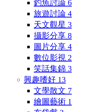
釣魚討論
6
旅遊討論
4
天文觀星
3
攝影分享
8
圖片分享
4
數位影視
2
笑話集錦
3
興趣嗜好
13
文學散文
7
繪圖藝術
1