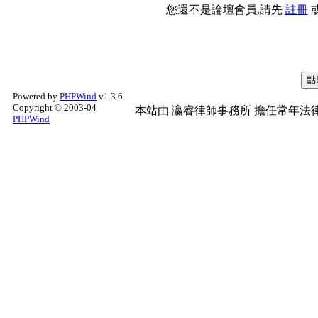
您還不是論壇會員,請先
註冊
Powered by
PHPWind
v1.3.6
Copyright © 2003-04
本站由
瀛睿律師事務所
擔任常年法律
PHPWind