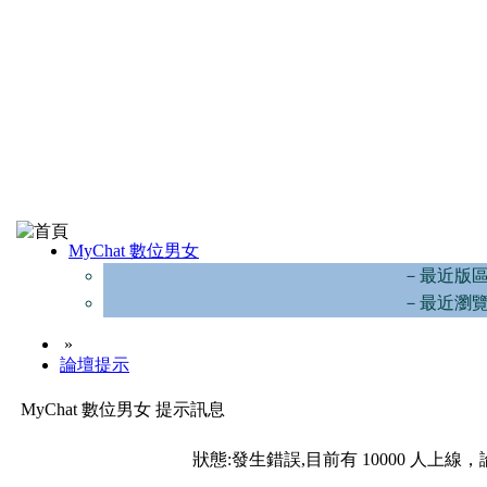
MyChat 數位男女
－最近版
－最近瀏
»
論壇提示
MyChat 數位男女 提示訊息
狀態:發生錯誤,目前有 10000 人上線