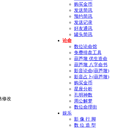
购买金币
发送简讯
预约简讯
发送记录
好友通讯
罐头简讯
论命
数位论命馆
免费排盘工具
葫芦墩 优生造命
葫芦墩 八字命书
影音论命(葫芦墩)
影音占卜(葫芦墩)
购买金币
星座分析
孔明神数
周公解梦
数位命理街
娱乐
影 像 行 脚
数 位 造 型