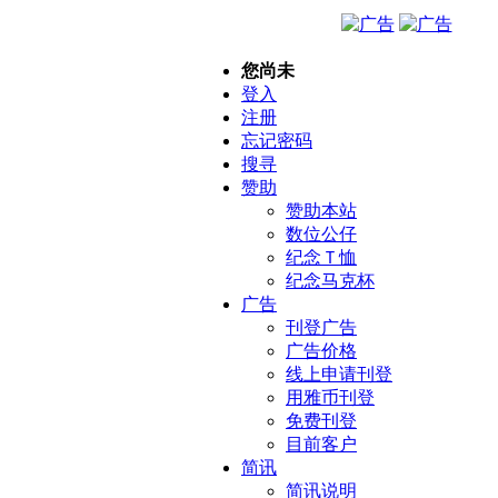
您尚未
登入
注册
忘记密码
搜寻
赞助
赞助本站
数位公仔
纪念Ｔ恤
纪念马克杯
广告
刊登广告
广告价格
线上申请刊登
用雅币刊登
免费刊登
目前客户
简讯
简讯说明