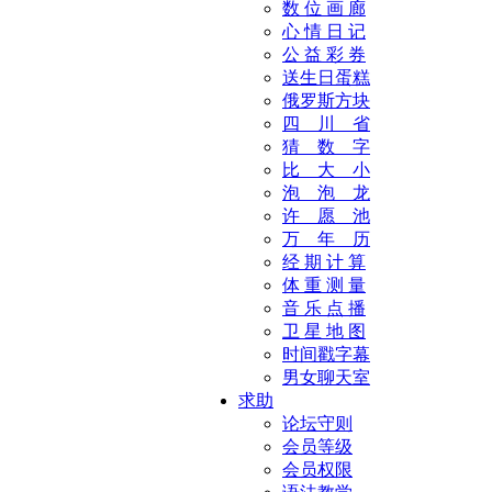
数 位 画 廊
心 情 日 记
公 益 彩 券
送生日蛋糕
俄罗斯方块
四 川 省
猜 数 字
比 大 小
泡 泡 龙
许 愿 池
万 年 历
经 期 计 算
体 重 测 量
音 乐 点 播
卫 星 地 图
时间戳字幕
男女聊天室
求助
论坛守则
会员等级
会员权限