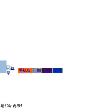
手机版
订阅
地图
繁体
 ,请稍后再来!