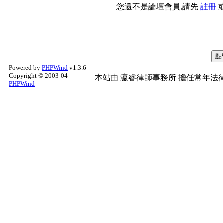
您還不是論壇會員,請先
註冊
Powered by
PHPWind
v1.3.6
Copyright © 2003-04
本站由
瀛睿律師事務所
擔任常年法律
PHPWind