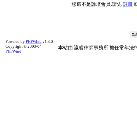
您還不是論壇會員,請先
註冊
Powered by
PHPWind
v1.3.6
Copyright © 2003-04
本站由
瀛睿律師事務所
擔任常年法律
PHPWind