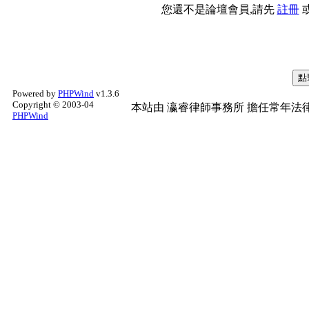
您還不是論壇會員,請先
註冊
Powered by
PHPWind
v1.3.6
Copyright © 2003-04
本站由
瀛睿律師事務所
擔任常年法律
PHPWind