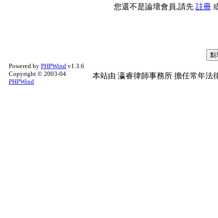
您還不是論壇會員,請先
註冊
Powered by
PHPWind
v1.3.6
Copyright © 2003-04
本站由
瀛睿律師事務所
擔任常年法律
PHPWind