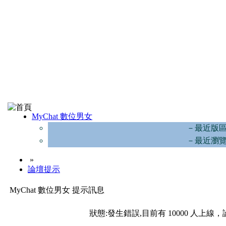
MyChat 數位男女
－最近版
－最近瀏
»
論壇提示
MyChat 數位男女 提示訊息
狀態:發生錯誤,目前有 10000 人上線