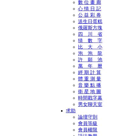
數 位 畫 廊
心 情 日 記
公 益 彩 券
送生日蛋糕
俄羅斯方塊
四 川 省
猜 數 字
比 大 小
泡 泡 龍
許 願 池
萬 年 曆
經 期 計 算
體 重 測 量
音 樂 點 播
衛 星 地 圖
時間戳字幕
男女聊天室
求助
論壇守則
會員等級
會員權限