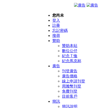
您尚未
登入
註冊
忘記密碼
搜尋
贊助
贊助本站
數位公仔
紀念Ｔ恤
紀念馬克杯
廣告
刊登廣告
廣告價格
線上申請刊登
用雅幣刊登
免費刊登
目前客戶
簡訊
簡訊說明