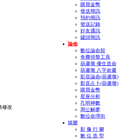
購買金幣
發送簡訊
預約簡訊
發送記錄
好友通訊
罐頭簡訊
論命
數位論命舘
免費排盤工具
葫蘆墩 優生造命
葫蘆墩 八字命書
影音論命(葫蘆墩)
影音占卜(葫蘆墩)
購買金幣
星座分析
孔明神數
周公解夢
數位命理街
娛樂
影 像 行 腳
數 位 造 型