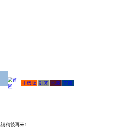
手機版
訂閱
地圖
簡體
 ,請稍後再來!