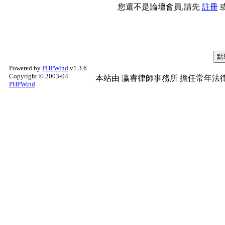
您還不是論壇會員,請先
註冊
Powered by
PHPWind
v1.3.6
Copyright © 2003-04
本站由
瀛睿律師事務所
擔任常年法律
PHPWind