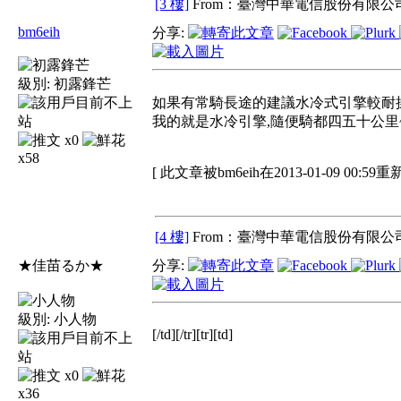
[3 樓]
From：臺灣中華電信股份有限公司
bm6eih
分享:
級別:
初露鋒芒
如果有常騎長途的建議水冷式引擎較耐
我的就是水冷引擎,隨便騎都四五十公里
x0
x58
[ 此文章被bm6eih在2013-01-09 00:59重
[4 樓]
From：臺灣中華電信股份有限公司
★佳苗るか★
分享:
級別:
小人物
[/td][/tr][tr][td]
x0
x36