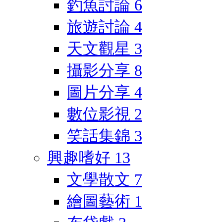
釣魚討論
6
旅遊討論
4
天文觀星
3
攝影分享
8
圖片分享
4
數位影視
2
笑話集錦
3
興趣嗜好
13
文學散文
7
繪圖藝術
1