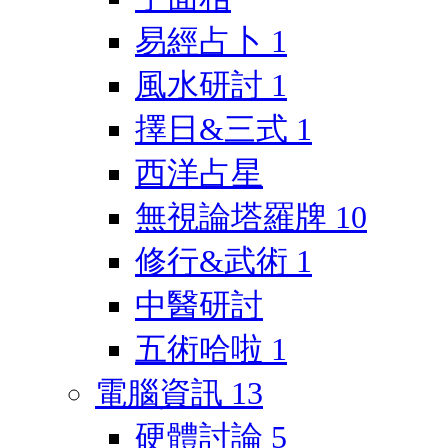
易經占卜
1
風水研討
1
擇日&三式
1
西洋占星
無視論塔羅牌
10
修行&武術
1
中醫研討
五術哈啦
1
電腦資訊
13
硬體討論
5