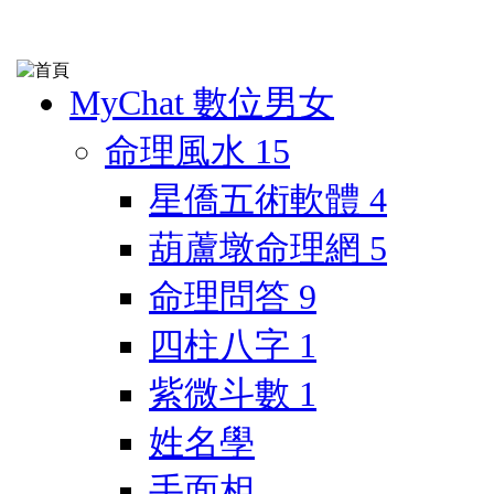
MyChat 數位男女
命理風水
15
星僑五術軟體
4
葫蘆墩命理網
5
命理問答
9
四柱八字
1
紫微斗數
1
姓名學
手面相