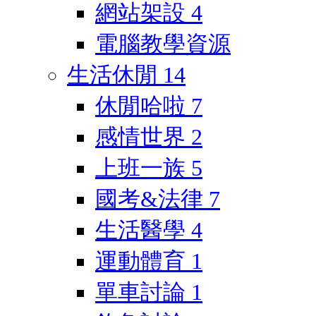
網站架設
4
電腦教學資源
生活休閒
14
休閒哈啦
7
感情世界
2
上班一族
5
國考&法律
7
生活醫學
4
運動體育
1
單車討論
1