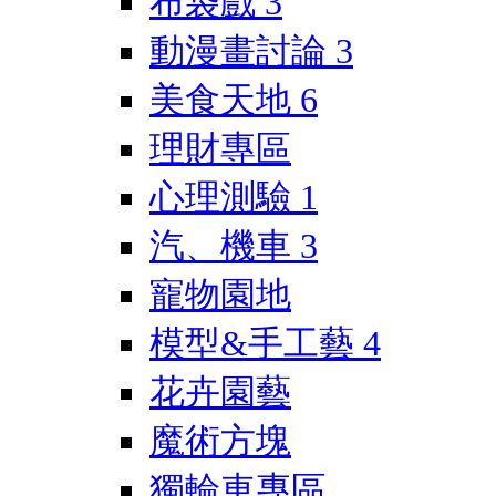
布袋戲
3
動漫畫討論
3
美食天地
6
理財專區
心理測驗
1
汽、機車
3
寵物園地
模型&手工藝
4
花卉園藝
魔術方塊
獨輪車專區