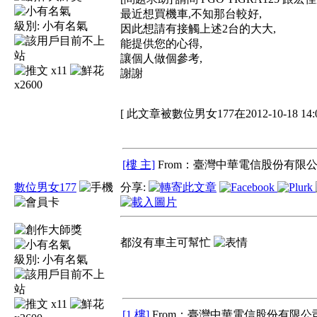
最近想買機車,不知那台較好,
級別:
小有名氣
因此想請有接觸上述2台的大大,
能提供您的心得,
讓個人做個參考,
x11
謝謝
x2600
[ 此文章被數位男女177在2012-10-18 14
[樓 主]
From：臺灣中華電信股份有限公
數位男女177
分享:
都沒有車主可幫忙
級別:
小有名氣
x11
[1 樓]
From：臺灣中華電信股份有限公司