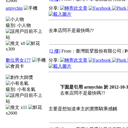
x2600
armychin
分享:
級別:
小人物
去車店問不是最快嗎??
x0
x309
[2 樓]
From：臺灣凱擘股份有限公司 |
P
數位男女177
分享:
下面是引用 armychin 於 2012-10-3
級別:
小有名氣
去車店問不是最快嗎??
x11
主要是想知道車主的實際騎乘感觸
x2600