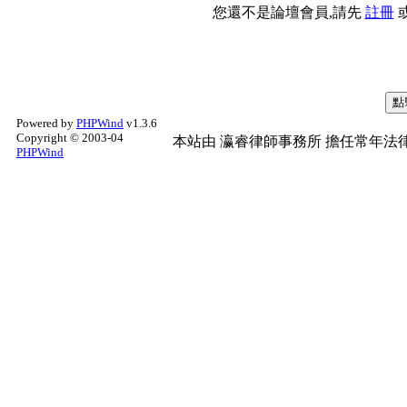
您還不是論壇會員,請先
註冊
Powered by
PHPWind
v1.3.6
Copyright © 2003-04
本站由
瀛睿律師事務所
擔任常年法律
PHPWind