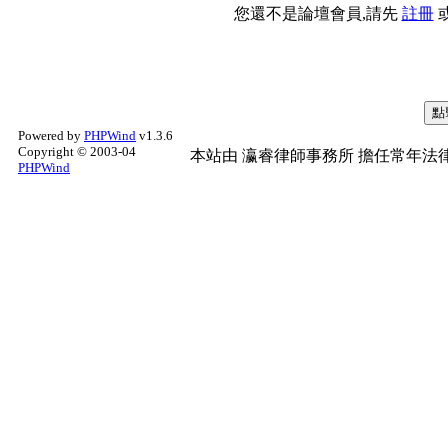
您還不是論壇會員,請先
註冊
Powered by
PHPWind
v1.3.6
Copyright © 2003-04
本站由
瀛睿律師事務所
擔任常年法律
PHPWind