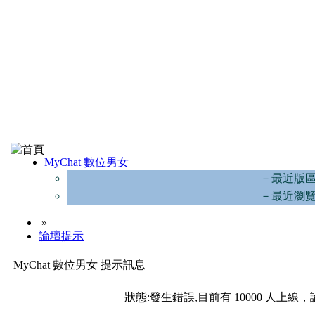
MyChat 數位男女
－最近版
－最近瀏
»
論壇提示
MyChat 數位男女 提示訊息
狀態:發生錯誤,目前有 10000 人上線