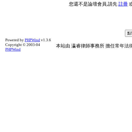
您還不是論壇會員,請先
註冊
Powered by
PHPWind
v1.3.6
Copyright © 2003-04
本站由
瀛睿律師事務所
擔任常年法律
PHPWind