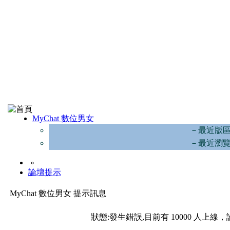
MyChat 數位男女
－最近版
－最近瀏
»
論壇提示
MyChat 數位男女 提示訊息
狀態:發生錯誤,目前有 10000 人上線