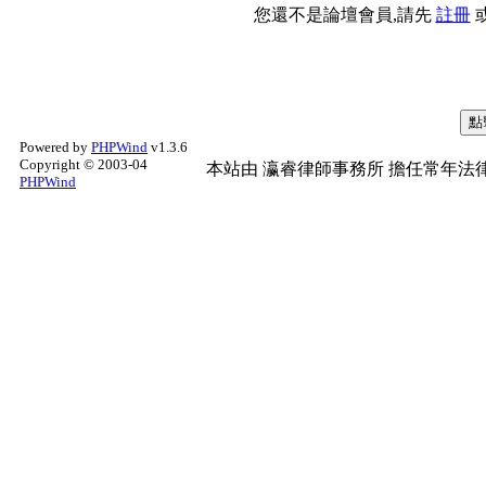
您還不是論壇會員,請先
註冊
Powered by
PHPWind
v1.3.6
Copyright © 2003-04
本站由
瀛睿律師事務所
擔任常年法律
PHPWind