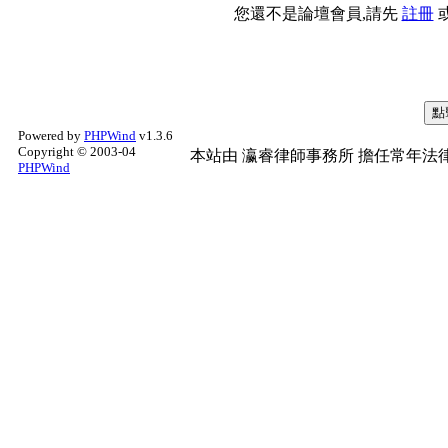
您還不是論壇會員,請先
註冊
Powered by
PHPWind
v1.3.6
Copyright © 2003-04
本站由
瀛睿律師事務所
擔任常年法律
PHPWind