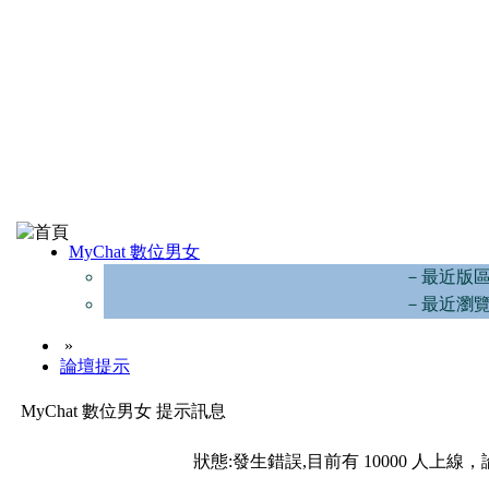
MyChat 數位男女
－最近版
－最近瀏
»
論壇提示
MyChat 數位男女 提示訊息
狀態:發生錯誤,目前有 10000 人上線