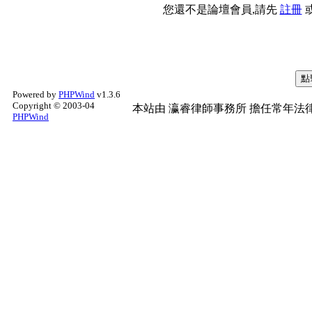
您還不是論壇會員,請先
註冊
Powered by
PHPWind
v1.3.6
Copyright © 2003-04
本站由
瀛睿律師事務所
擔任常年法律
PHPWind