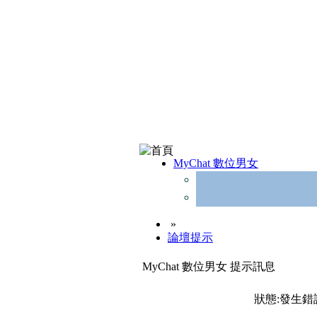
MyChat 數位男女
»
論壇提示
MyChat 數位男女 提示訊息
狀態:發生錯誤