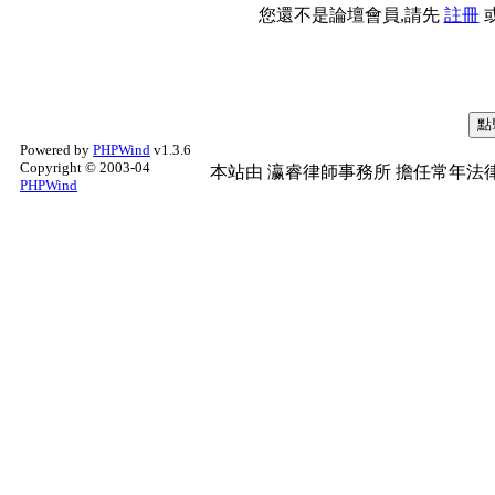
您還不是論壇會員,請先
註冊
Powered by
PHPWind
v1.3.6
Copyright © 2003-04
本站由
瀛睿律師事務所
擔任常年法律
PHPWind