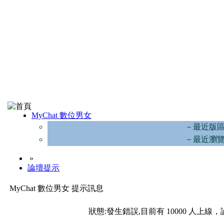
MyChat 數位男女
－最近版
－最近瀏
»
論壇提示
MyChat 數位男女 提示訊息
狀態:發生錯誤,目前有 10000 人上線