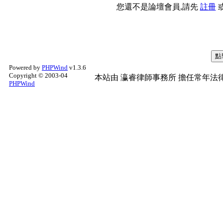
您還不是論壇會員,請先
註冊
Powered by
PHPWind
v1.3.6
Copyright © 2003-04
本站由
瀛睿律師事務所
擔任常年法律
PHPWind