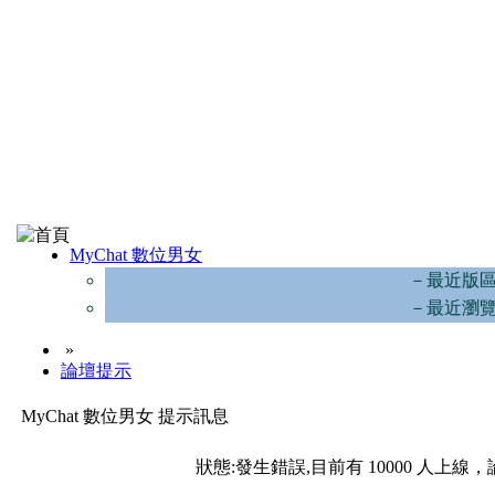
MyChat 數位男女
－最近版
－最近瀏
»
論壇提示
MyChat 數位男女 提示訊息
狀態:發生錯誤,目前有 10000 人上線