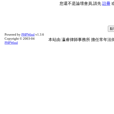
您還不是論壇會員,請先
註冊
Powered by
PHPWind
v1.3.6
Copyright © 2003-04
本站由
瀛睿律師事務所
擔任常年法律
PHPWind