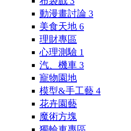
布袋戲
3
動漫畫討論
3
美食天地
6
理財專區
心理測驗
1
汽、機車
3
寵物園地
模型&手工藝
4
花卉園藝
魔術方塊
獨輪車專區