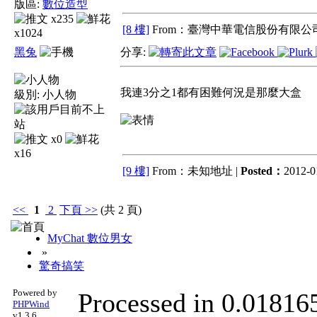
版區:
數位造型
x235
[8 樓]
From：臺灣中華電信股份有限公司
x1024
黑兔
分享:
我連3分之1都有困難何況是那麼大盒
級別:
小人物
x0
x16
[9 樓]
From：未知地址 |
Posted：
2012-0
<<
1
2
下頁
>>
(共 2 頁)
MyChat 數位男女
»
驚奇搞笑
Powered by
Processed in 0.018165
PHPWind
v1.3.6