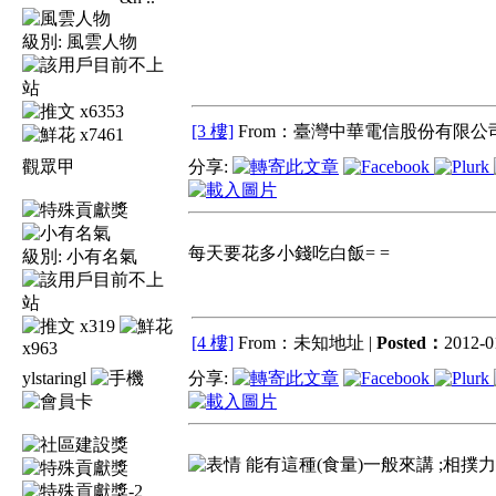
級別:
風雲人物
x6353
[3 樓]
From：臺灣中華電信股份有限公司
x7461
觀眾甲
分享:
每天要花多小錢吃白飯= =
級別:
小有名氣
x319
[4 樓]
From：未知地址 |
Posted：
2012-01
x963
ylstaringl
分享:
能有這種(食量)一般來講 ;相撲力