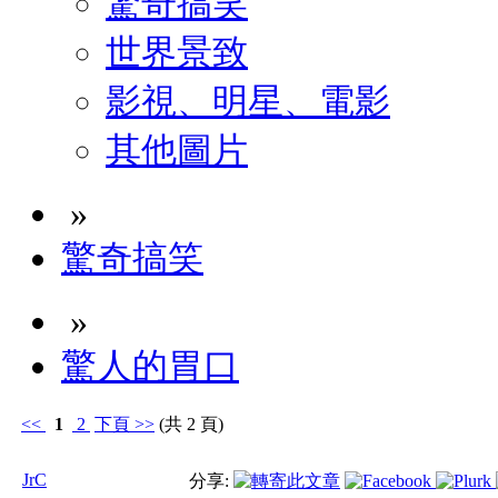
驚奇搞笑
世界景致
影視、明星、電影
其他圖片
»
驚奇搞笑
»
驚人的胃口
<<
1
2
下頁
>>
(共 2 頁)
JrC
分享: