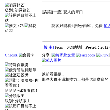
級別:
初露鋒芒
[搞笑][一般] 驚人的胃口
..
x76
訪客只能看到部份內容，免費
加
x122
[樓 主]
From：未知地址 |
Posted：
2012-
ChaosX
分享:
以前看電視...
那些大胃王還相撲力士都是吃這麼多的..
哈哈哈~你看看你！
級別:
分類版主