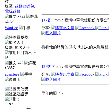
版區:
遊戲歡樂包
,
電玩遊戲
x722
[1 樓]
From：臺灣中華電信股份有限公司
x1454
WanLee
分享:
看看他的胳臂的肌肉.比別人的大腿還粗
級別:
知名人士
x42
[2 樓]
From：臺灣中華電信股份有限公司
x3857
adamlee9
分享:
早年的照了~
&n ..