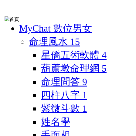
MyChat 數位男女
命理風水
15
星僑五術軟體
4
葫蘆墩命理網
5
命理問答
9
四柱八字
1
紫微斗數
1
姓名學
手面相