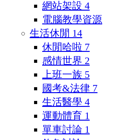
網站架設
4
電腦教學資源
生活休閒
14
休閒哈啦
7
感情世界
2
上班一族
5
國考&法律
7
生活醫學
4
運動體育
1
單車討論
1