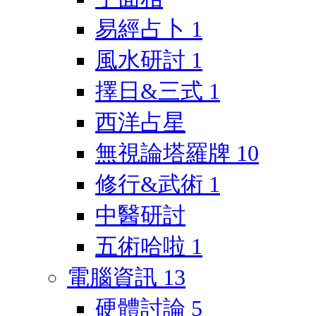
易經占卜
1
風水研討
1
擇日&三式
1
西洋占星
無視論塔羅牌
10
修行&武術
1
中醫研討
五術哈啦
1
電腦資訊
13
硬體討論
5