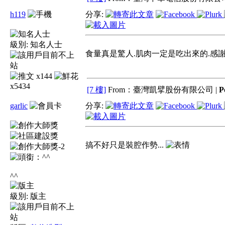
h119
分享:
級別:
知名人士
食量真是驚人.肌肉一定是吃出來的.感
x144
x5434
[7 樓]
From：臺灣凱擘股份有限公司 |
P
garlic
分享:
搞不好只是裝腔作勢...
^^
級別:
版主