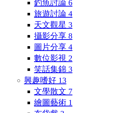
釣魚討論
6
旅遊討論
4
天文觀星
3
攝影分享
8
圖片分享
4
數位影視
2
笑話集錦
3
興趣嗜好
13
文學散文
7
繪圖藝術
1