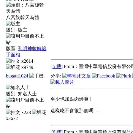
八宮旋斡天為體
級別:
版主
版區:
孔明神數解籤
,
手面相
x2614
[5 樓]
From：臺灣中華電信股份有限公司
x9749
bugatti1024
分享:
級別:
知名人士
至少也加點肉燥嘛！
這樣吃不會很那個嗎......
x228
x3672
[6 樓]
From：臺灣中華電信股份有限公司