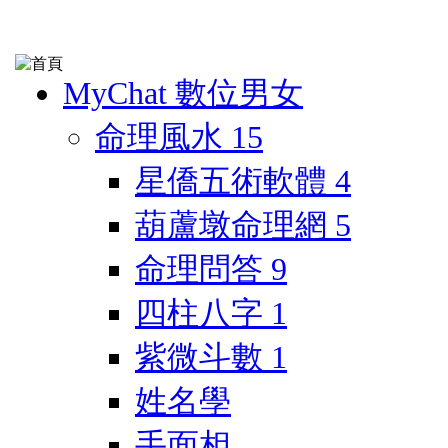
MyChat 數位男女
命理風水
15
星僑五術軟體
4
葫蘆墩命理網
5
命理問答
9
四柱八字
1
紫微斗數
1
姓名學
手面相