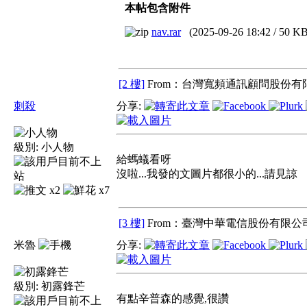
本帖包含附件
nav.rar
(
2025-09-26 18:42
/
50
KB
[2 樓]
From：台灣寬頻通訊顧問股份有限
刺殺
分享:
級別:
小人物
給螞蟻看呀
沒啦...我發的文圖片都很小的...請見諒
x2
x7
[3 樓]
From：臺灣中華電信股份有限公司
米魯
分享:
級別:
初露鋒芒
有點辛普森的感覺,很讚