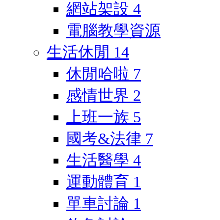
網站架設
4
電腦教學資源
生活休閒
14
休閒哈啦
7
感情世界
2
上班一族
5
國考&法律
7
生活醫學
4
運動體育
1
單車討論
1