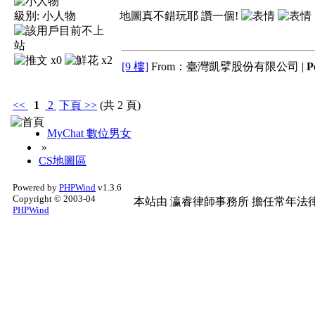
級別:
小人物
地圖真不錯玩耶 讚一個!
x0
x2
[9 樓]
From：臺灣凱擘股份有限公司 |
P
<<
1
2
下頁
>>
(共 2 頁)
MyChat 數位男女
»
CS地圖區
Powered by
PHPWind
v1.3.6
Copyright © 2003-04
本站由
瀛睿律師事務所
擔任常年法律
PHPWind