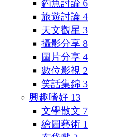
釣魚討論
6
旅遊討論
4
天文觀星
3
攝影分享
8
圖片分享
4
數位影視
2
笑話集錦
3
興趣嗜好
13
文學散文
7
繪圖藝術
1