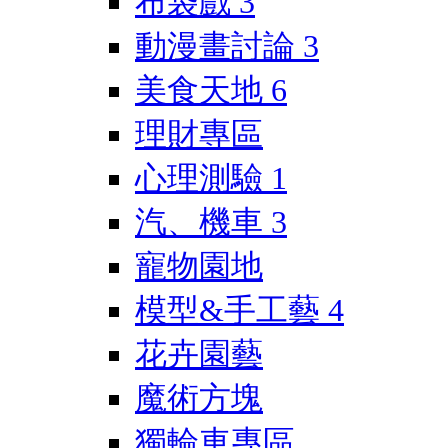
布袋戲
3
動漫畫討論
3
美食天地
6
理財專區
心理測驗
1
汽、機車
3
寵物園地
模型&手工藝
4
花卉園藝
魔術方塊
獨輪車專區