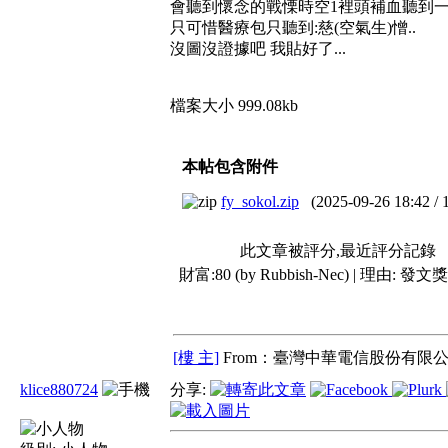
會聽到懷念的戰慄時空1裡頭補血聽到一
只可惜醫療包只聽到:慈(空氣生)憎..
沒圖沒證據吧 我貼好了...
檔案大小 999.08kb
本帖包含附件
fy_sokol.zip
(
2025-09-26 18:42
/
此文章被評分,最近評分記錄
財富:80 (by Rubbish-Nec) | 理由:
發文獎
[樓 主]
From：臺灣中華電信股份有限公
klice880724
分享: