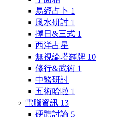
易經占卜
1
風水研討
1
擇日&三式
1
西洋占星
無視論塔羅牌
10
修行&武術
1
中醫研討
五術哈啦
1
電腦資訊
13
硬體討論
5