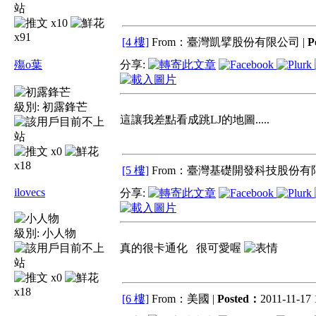
x10
x91
[4 樓]
From：臺灣凱擘股份有限公司 |
P
殤o葉
分享:
級別:
初露鋒芒
這讓我差點看成跳LJ的地圖.....
x0
x18
[5 樓]
From：臺灣基礎開發科技股份有限
ilovecs
分享:
級別:
小人物
真的很卡通化 很可愛喔
x0
x18
[6 樓]
From：美國 |
Posted：
2011-11-17 