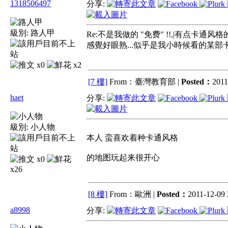
1318506497
分享:
級別:
路人甲
Re:不是我做的 "免费" !!,|有点卡通风
感覺好眼熟...似乎是我小時候看的某部卡通
x0
x2
[7 樓]
From：臺灣教育部 |
Posted：
2011
haet
分享:
級別:
小人物
本人 蛮喜欢着种卡通风格
的地图玩起来很开心
x0
x26
[8 樓]
From：歐洲 |
Posted：
2011-12-09 
a8998
分享: