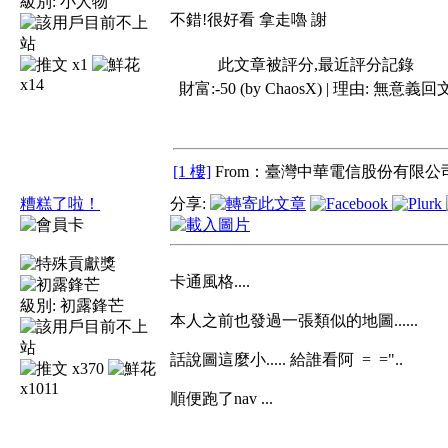
級別:
小人物
不錯!很好看 拿走嚕 謝
x1
此文章被評分,最近評分記錄
x14
財富:-50 (by ChaosX) | 理由:
無意義回
[1 樓]
From：臺灣中華電信股份有限公司
糟糕了啦！
分享:
卡通風格....
級別:
初露鋒芒
本人之前也發過一張類似的地圖......
話說圖這麼小..... 給誰看阿 = ="..
x370
x1011
順便跑了nav ...