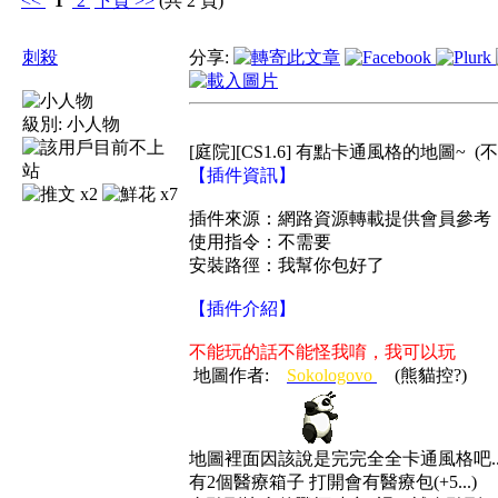
<<
1
2
下頁
>>
(共 2 頁)
刺殺
分享:
級別:
小人物
[庭院][CS1.6] 有點卡通風格的地圖~
(不
【插件資訊】
x2
x7
插件來源：網路資源轉載提供會員參考
使用指令：不需要
安裝路徑：我幫你包好了
【插件介紹】
不能玩的話不能怪我唷，我可以玩
地圖作者:
Sokologovo
(熊貓控?)
地圖裡面因該說是完完全全卡通風格吧...
有2個醫療箱子 打開會有醫療包(+5...)