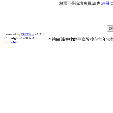
您還不是論壇會員,請先
註冊
Powered by
PHPWind
v1.3.6
Copyright © 2003-04
本站由
瀛睿律師事務所
擔任常年法律
PHPWind