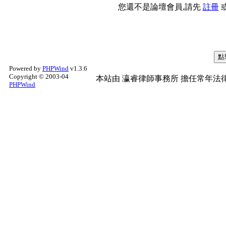
您還不是論壇會員,請先
註冊
Powered by
PHPWind
v1.3.6
Copyright © 2003-04
本站由
瀛睿律師事務所
擔任常年法律
PHPWind