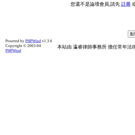
您還不是論壇會員,請先
註冊
Powered by
PHPWind
v1.3.6
Copyright © 2003-04
本站由
瀛睿律師事務所
擔任常年法律
PHPWind