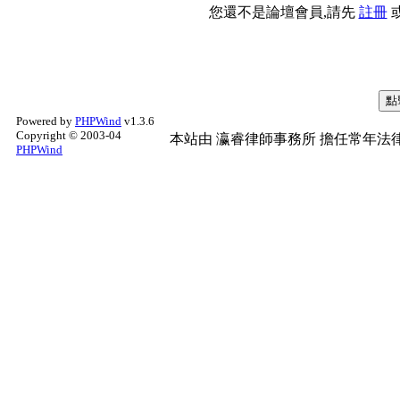
您還不是論壇會員,請先
註冊
Powered by
PHPWind
v1.3.6
Copyright © 2003-04
本站由
瀛睿律師事務所
擔任常年法律
PHPWind