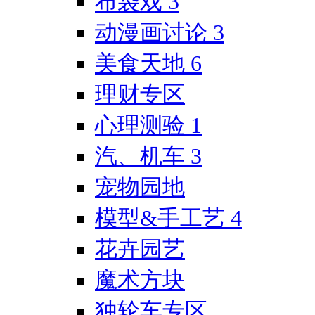
布袋戏
3
动漫画讨论
3
美食天地
6
理财专区
心理测验
1
汽、机车
3
宠物园地
模型&手工艺
4
花卉园艺
魔术方块
独轮车专区