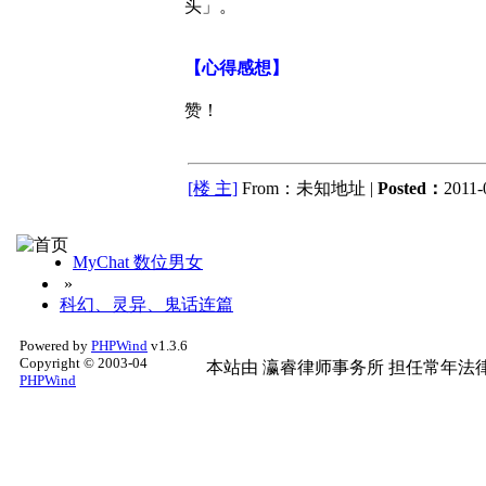
头」。
【心得感想】
赞！
[楼 主]
From：未知地址 |
Posted：
2011-
MyChat 数位男女
»
科幻、灵异、鬼话连篇
Powered by
PHPWind
v1.3.6
Copyright © 2003-04
本站由
瀛睿律师事务所
担任常年法律
PHPWind