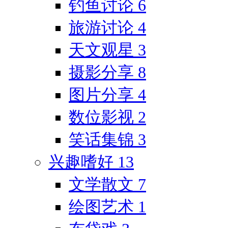
钓鱼讨论
6
旅游讨论
4
天文观星
3
摄影分享
8
图片分享
4
数位影视
2
笑话集锦
3
兴趣嗜好
13
文学散文
7
绘图艺术
1