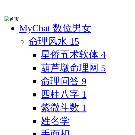
MyChat 数位男女
命理风水
15
星侨五术软体
4
葫芦墩命理网
5
命理问答
9
四柱八字
1
紫微斗数
1
姓名学
手面相