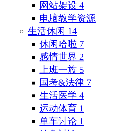
网站架设
4
电脑教学资源
生活休闲
14
休闲哈啦
7
感情世界
2
上班一族
5
国考&法律
7
生活医学
4
运动体育
1
单车讨论
1