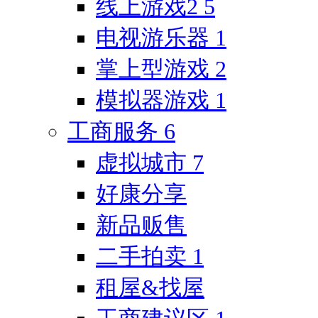
线上游戏2
5
电视游乐器
1
掌上型游戏
2
模拟器游戏
1
工商服务
6
虚拟城市
7
好康分享
新品贩售
二手拍卖
1
租屋&找屋