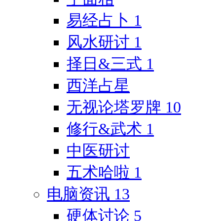
易经占卜
1
风水研讨
1
择日&三式
1
西洋占星
无视论塔罗牌
10
修行&武术
1
中医研讨
五术哈啦
1
电脑资讯
13
硬体讨论
5