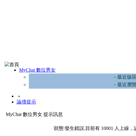
MyChat 數位男女
－最近版
－最近瀏
»
論壇提示
MyChat 數位男女 提示訊息
狀態:發生錯誤,目前有 10001 人上線