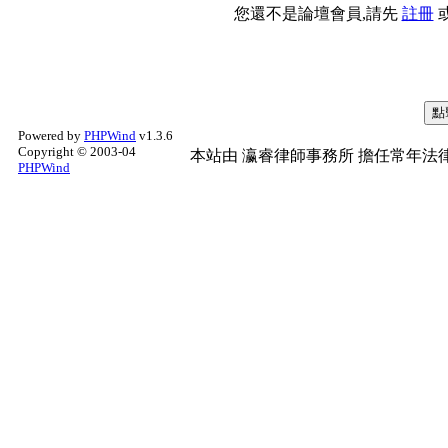
您還不是論壇會員,請先
註冊
Powered by
PHPWind
v1.3.6
Copyright © 2003-04
本站由
瀛睿律師事務所
擔任常年法律
PHPWind