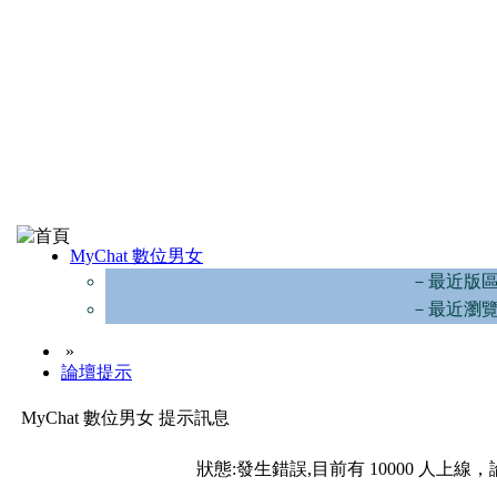
MyChat 數位男女
－最近版
－最近瀏
»
論壇提示
MyChat 數位男女 提示訊息
狀態:發生錯誤,目前有 10000 人上線