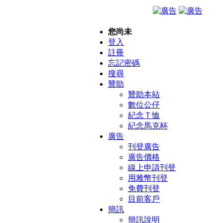
您尚未
登入
註冊
忘記密碼
搜尋
贊助
贊助本站
數位公仔
紀念Ｔ恤
紀念馬克杯
廣告
刊登廣告
廣告價格
線上申請刊登
用雅幣刊登
免費刊登
目前客戶
簡訊
簡訊說明