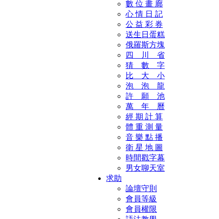
數 位 畫 廊
心 情 日 記
公 益 彩 券
送生日蛋糕
俄羅斯方塊
四 川 省
猜 數 字
比 大 小
泡 泡 龍
許 願 池
萬 年 曆
經 期 計 算
體 重 測 量
音 樂 點 播
衛 星 地 圖
時間戳字幕
男女聊天室
求助
論壇守則
會員等級
會員權限