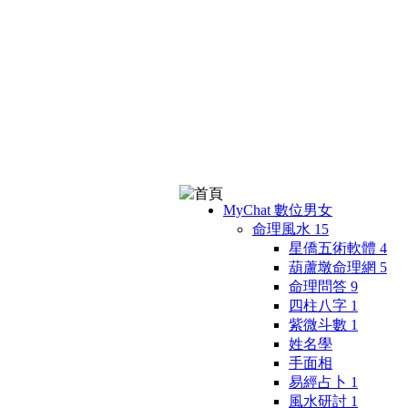
MyChat 數位男女
命理風水
15
星僑五術軟體
4
葫蘆墩命理網
5
命理問答
9
四柱八字
1
紫微斗數
1
姓名學
手面相
易經占卜
1
風水研討
1