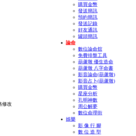
購買金幣
發送簡訊
預約簡訊
發送記錄
好友通訊
罐頭簡訊
論命
數位論命舘
免費排盤工具
葫蘆墩 優生造命
葫蘆墩 八字命書
影音論命(葫蘆墩)
影音占卜(葫蘆墩)
購買金幣
星座分析
孔明神數
周公解夢
數位命理街
娛樂
影 像 行 腳
數 位 造 型