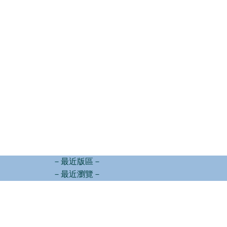
－最近版區－
－最近瀏覽－