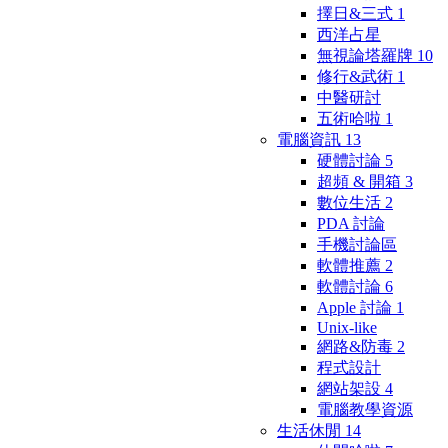
擇日&三式
1
西洋占星
無視論塔羅牌
10
修行&武術
1
中醫研討
五術哈啦
1
電腦資訊
13
硬體討論
5
超頻 & 開箱
3
數位生活
2
PDA 討論
手機討論區
軟體推薦
2
軟體討論
6
Apple 討論
1
Unix-like
網路&防毒
2
程式設計
網站架設
4
電腦教學資源
生活休閒
14