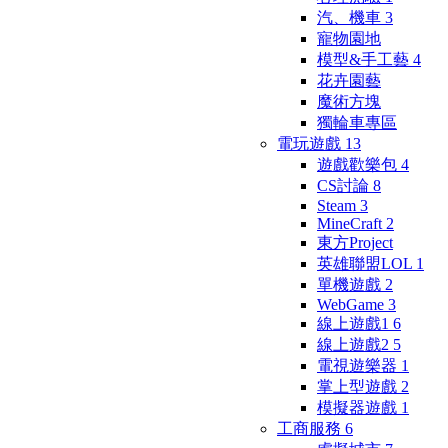
汽、機車
3
寵物園地
模型&手工藝
4
花卉園藝
魔術方塊
獨輪車專區
電玩遊戲
13
遊戲歡樂包
4
CS討論
8
Steam
3
MineCraft
2
東方Project
英雄聯盟LOL
1
單機遊戲
2
WebGame
3
線上遊戲1
6
線上遊戲2
5
電視遊樂器
1
掌上型遊戲
2
模擬器遊戲
1
工商服務
6