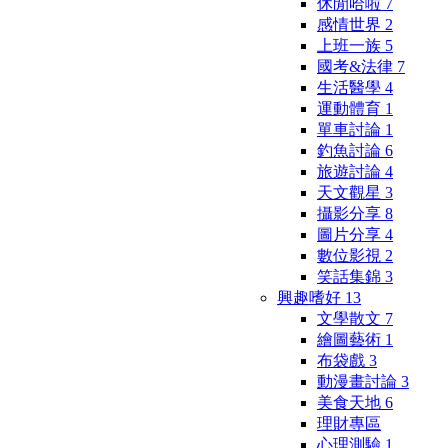
休閒哈啦
7
感情世界
2
上班一族
5
國考&法律
7
生活醫學
4
運動體育
1
單車討論
1
釣魚討論
6
旅遊討論
4
天文觀星
3
攝影分享
8
圖片分享
4
數位影視
2
笑話集錦
3
興趣嗜好
13
文學散文
7
繪圖藝術
1
布袋戲
3
動漫畫討論
3
美食天地
6
理財專區
心理測驗
1