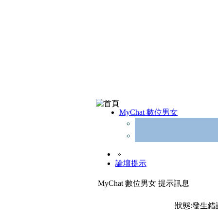
MyChat 數位男女
»
論壇提示
MyChat 數位男女 提示訊息
狀態:發生錯誤