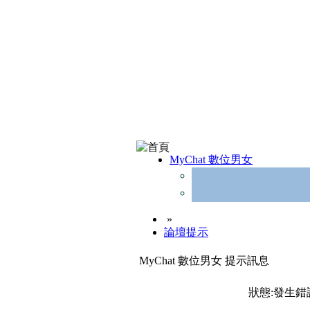
MyChat 數位男女
»
論壇提示
MyChat 數位男女 提示訊息
狀態:發生錯誤