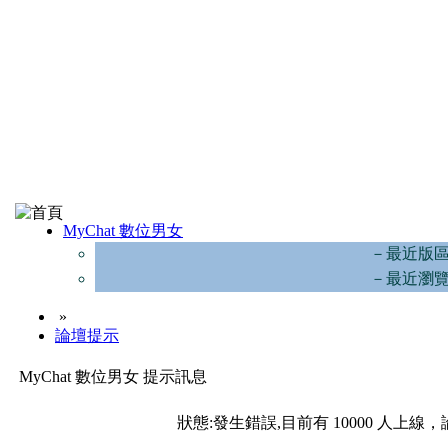
MyChat 數位男女
－最近版
－最近瀏
»
論壇提示
MyChat 數位男女 提示訊息
狀態:發生錯誤,目前有 10000 人上線