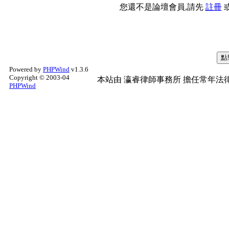
您還不是論壇會員,請先
註冊
Powered by
PHPWind
v1.3.6
Copyright © 2003-04
本站由
瀛睿律師事務所
擔任常年法律
PHPWind