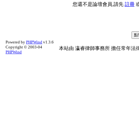
您還不是論壇會員,請先
註冊
Powered by
PHPWind
v1.3.6
Copyright © 2003-04
本站由
瀛睿律師事務所
擔任常年法律
PHPWind