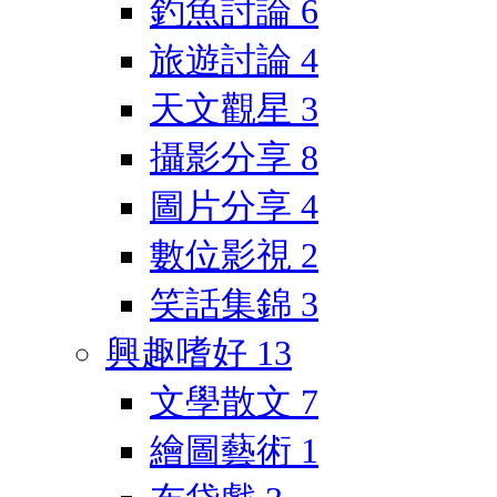
釣魚討論
6
旅遊討論
4
天文觀星
3
攝影分享
8
圖片分享
4
數位影視
2
笑話集錦
3
興趣嗜好
13
文學散文
7
繪圖藝術
1