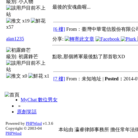
級別:
小人物
最後的安魂曲喔...
x19
x57
[6 樓]
From：臺灣中華電信股份有限公司
alan1235
分享:
級別:
初露鋒芒
點歌,那個將軍最後點了那首歌XD
x0
x1
[7 樓]
From：未知地址 |
Posted：
2014-0
MyChat 數位男女
»
原創笑話
Powered by
PHPWind
v1.3.6
Copyright © 2003-04
本站由
瀛睿律師事務所
擔任常年法律
PHPWind