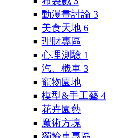
布袋戲
3
動漫畫討論
3
美食天地
6
理財專區
心理測驗
1
汽、機車
3
寵物園地
模型&手工藝
4
花卉園藝
魔術方塊
獨輪車專區