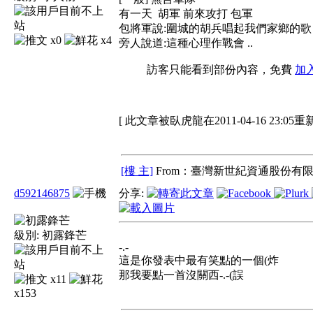
有一天 胡軍 前來攻打 包軍
包將軍說:圍城的胡兵唱起我們家鄉的歌
x0
x4
旁人說道:這種心理作戰會 ..
訪客只能看到部份內容，免費
加
[ 此文章被臥虎龍在2011-04-16 23:05重
[樓 主]
From：臺灣新世紀資通股份有限
d592146875
分享:
級別:
初露鋒芒
-.-
這是你發表中最有笑點的一個(炸
那我要點一首沒關西-.-(誤
x11
x153