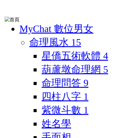
MyChat 數位男女
命理風水
15
星僑五術軟體
4
葫蘆墩命理網
5
命理問答
9
四柱八字
1
紫微斗數
1
姓名學
手面相