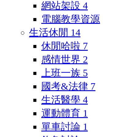
網站架設
4
電腦教學資源
生活休閒
14
休閒哈啦
7
感情世界
2
上班一族
5
國考&法律
7
生活醫學
4
運動體育
1
單車討論
1