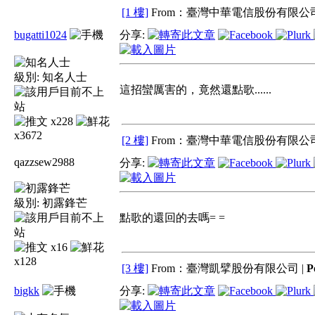
[1 樓]
From：臺灣中華電信股份有限公司
bugatti1024
分享:
級別:
知名人士
這招蠻厲害的，竟然還點歌......
x228
x3672
[2 樓]
From：臺灣中華電信股份有限公司
qazzsew2988
分享:
級別:
初露鋒芒
點歌的還回的去嗎= =
x16
x128
[3 樓]
From：臺灣凱擘股份有限公司 |
P
bigkk
分享: