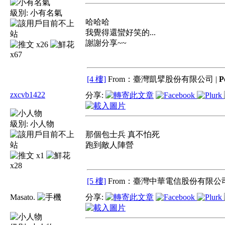
級別:
小有名氣
哈哈哈
我覺得還蠻好笑的...
謝謝分享~~
x26
x67
[4 樓]
From：臺灣凱擘股份有限公司 |
P
zxcvb1422
分享:
級別:
小人物
那個包士兵 真不怕死
跑到敵人陣營
x1
x28
[5 樓]
From：臺灣中華電信股份有限公司
Masato.
分享: