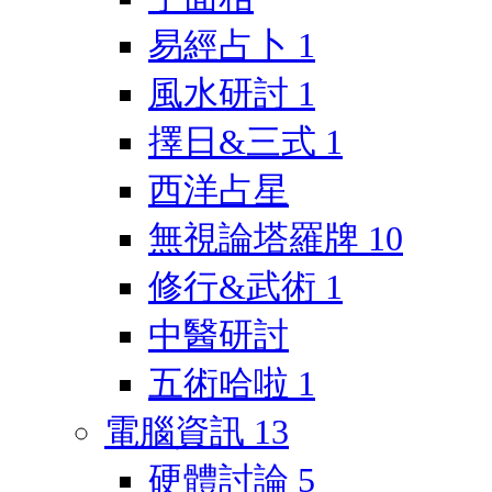
易經占卜
1
風水研討
1
擇日&三式
1
西洋占星
無視論塔羅牌
10
修行&武術
1
中醫研討
五術哈啦
1
電腦資訊
13
硬體討論
5