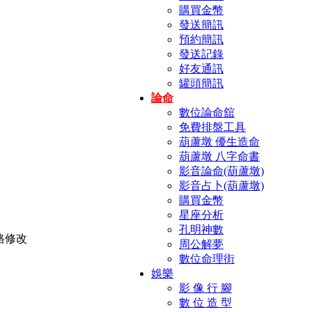
購買金幣
發送簡訊
預約簡訊
發送記錄
好友通訊
罐頭簡訊
論命
數位論命舘
免費排盤工具
葫蘆墩 優生造命
葫蘆墩 八字命書
影音論命(葫蘆墩)
影音占卜(葫蘆墩)
購買金幣
星座分析
孔明神數
周公解夢
數位命理街
娛樂
影 像 行 腳
數 位 造 型