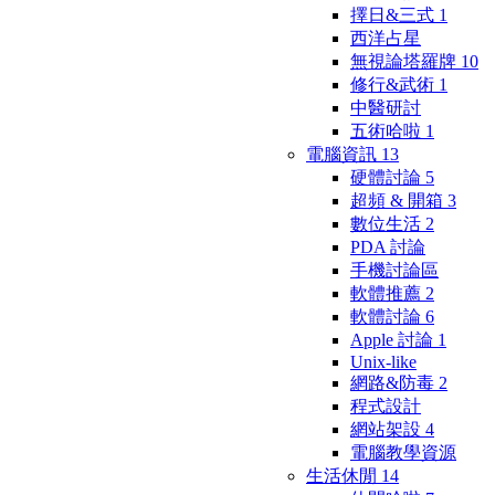
擇日&三式
1
西洋占星
無視論塔羅牌
10
修行&武術
1
中醫研討
五術哈啦
1
電腦資訊
13
硬體討論
5
超頻 & 開箱
3
數位生活
2
PDA 討論
手機討論區
軟體推薦
2
軟體討論
6
Apple 討論
1
Unix-like
網路&防毒
2
程式設計
網站架設
4
電腦教學資源
生活休閒
14