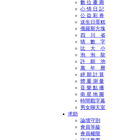
數 位 畫 廊
心 情 日 記
公 益 彩 券
送生日蛋糕
俄羅斯方塊
四 川 省
猜 數 字
比 大 小
泡 泡 龍
許 願 池
萬 年 曆
經 期 計 算
體 重 測 量
音 樂 點 播
衛 星 地 圖
時間戳字幕
男女聊天室
求助
論壇守則
會員等級
會員權限