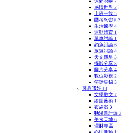
休閒哈啦
7
感情世界
2
上班一族
5
國考&法律
7
生活醫學
4
運動體育
1
單車討論
1
釣魚討論
6
旅遊討論
4
天文觀星
3
攝影分享
8
圖片分享
4
數位影視
2
笑話集錦
3
興趣嗜好
13
文學散文
7
繪圖藝術
1
布袋戲
3
動漫畫討論
3
美食天地
6
理財專區
心理測驗
1