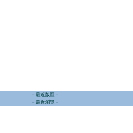
－最近版區－
－最近瀏覽－