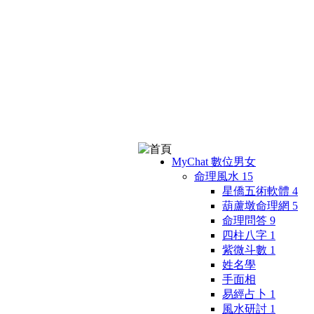
MyChat 數位男女
命理風水
15
星僑五術軟體
4
葫蘆墩命理網
5
命理問答
9
四柱八字
1
紫微斗數
1
姓名學
手面相
易經占卜
1
風水研討
1