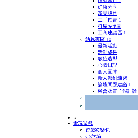
虛擬城市
7
好康分享
新品販售
二手拍賣
1
租屋&找屋
工商建議區
1
站務專區
10
最新活動
活動成果
數位造型
心情日記
個人圖庫
新人報到練習
論壇問題建議
1
榮會及電子報討論
»
電玩遊戲
遊戲歡樂包
CS討論