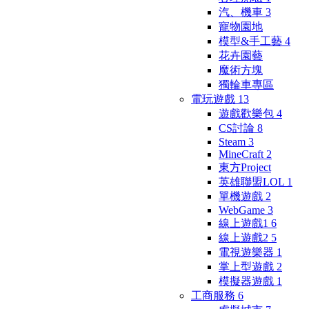
汽、機車
3
寵物園地
模型&手工藝
4
花卉園藝
魔術方塊
獨輪車專區
電玩遊戲
13
遊戲歡樂包
4
CS討論
8
Steam
3
MineCraft
2
東方Project
英雄聯盟LOL
1
單機遊戲
2
WebGame
3
線上遊戲1
6
線上遊戲2
5
電視遊樂器
1
掌上型遊戲
2
模擬器遊戲
1
工商服務
6