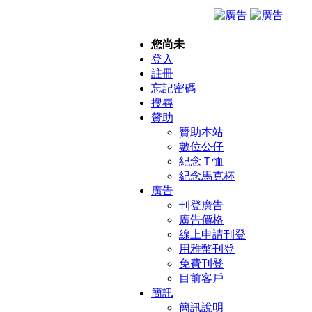
您尚未
登入
註冊
忘記密碼
搜尋
贊助
贊助本站
數位公仔
紀念Ｔ恤
紀念馬克杯
廣告
刊登廣告
廣告價格
線上申請刊登
用雅幣刊登
免費刊登
目前客戶
簡訊
簡訊說明