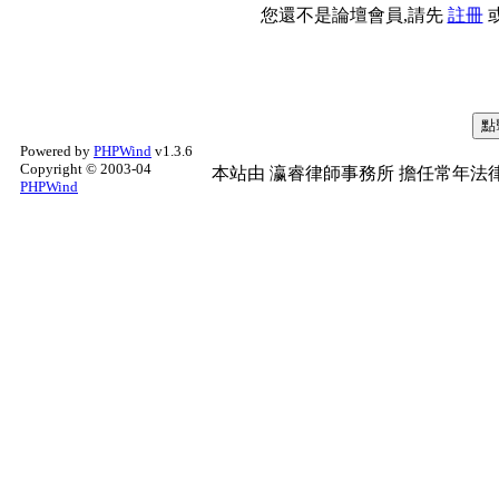
您還不是論壇會員,請先
註冊
Powered by
PHPWind
v1.3.6
Copyright © 2003-04
本站由
瀛睿律師事務所
擔任常年法律
PHPWind