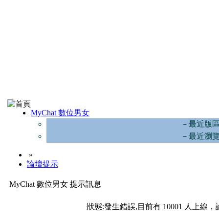
MyChat 數位男女
－最近版
－最近瀏
»
論壇提示
MyChat 數位男女 提示訊息
狀態:發生錯誤,目前有 10001 人上線