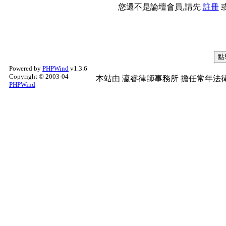
您還不是論壇會員,請先
註冊
Powered by
PHPWind
v1.3.6
Copyright © 2003-04
本站由
瀛睿律師事務所
擔任常年法律
PHPWind