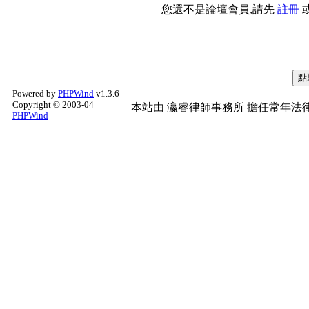
您還不是論壇會員,請先
註冊
Powered by
PHPWind
v1.3.6
Copyright © 2003-04
本站由
瀛睿律師事務所
擔任常年法律
PHPWind