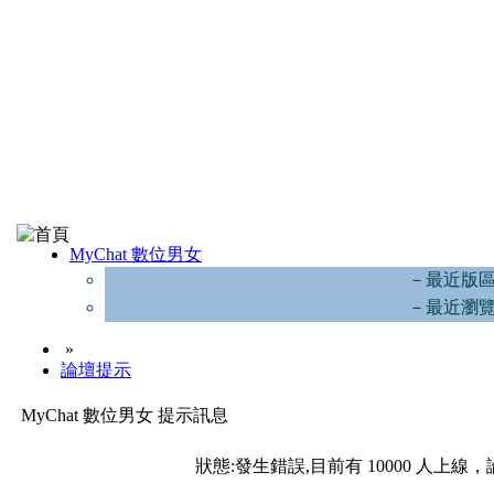
MyChat 數位男女
－最近版
－最近瀏
»
論壇提示
MyChat 數位男女 提示訊息
狀態:發生錯誤,目前有 10000 人上線